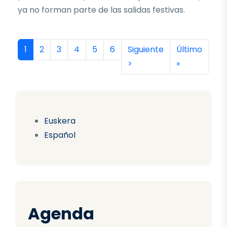
ya no forman parte de las salidas festivas.
Paginación
Página actual
Página
Página
Página
Página
Página
Siguiente página
Última págin
1
2
3
4
5
6
Siguiente
Último
>
»
Euskera
Español
Agenda