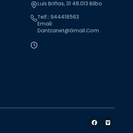
Luis Briñas, 31 48.013 Bilbo
Telf.:
944418563
Email:
Dantzanet@gmail.com
Facebook
Vimeo