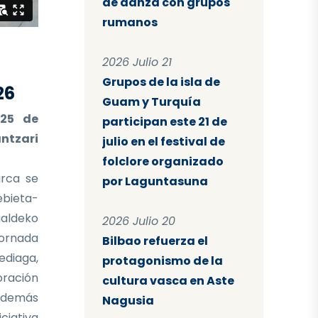
de danza con grupos
rumanos
2026 Julio 21
Grupos de la isla de
26
Guam y Turquía
 25 de
participan este 21 de
ntzari
julio en el festival de
folclore organizado
rca se
por Laguntasuna
ebieta-
aldeko
2026 Julio 20
ornada
Bilbao refuerza el
ediaga,
protagonismo de la
oración
cultura vasca en Aste
 Además
Nagusia
iciativa