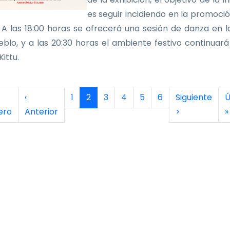
es seguir incidiendo en la promoció
 A las 18:00 horas se ofrecerá una sesión de danza en l
eblo, y a las 20:30 horas el ambiente festivo continuará
ittu.
inación
era página
Página anterior
Página
Página actual
Página
Página
Página
Página
Siguiente pág
Ú
‹
1
2
3
4
5
6
Siguiente
Ú
ero
Anterior
>
»