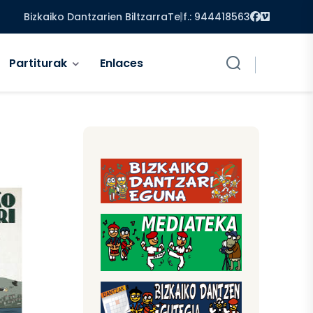
Facebook
Vimeo
Bizkaiko Dantzarien Biltzarra
Telf.: 944418563
Partiturak
Enlaces