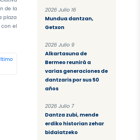
n de la
2026 Julio 16
a plaza
Mundua dantzan,
 con el
Getxon
2026 Julio 9
Alkartasuna de
ina
ltima página
ltimo
Bermeo reunirá a
varias generaciones de
dantzaris por sus 50
años
2026 Julio 7
Dantza zubi, mende
erdiko historian zehar
bidaiatzeko