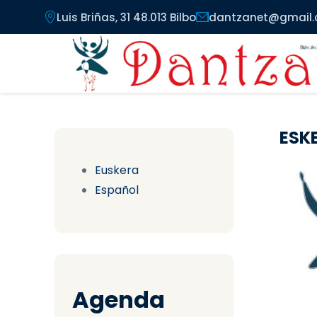
Pasar al contenido principal
Luis Briñas, 31 48.013 Bilbo
dantzanet@gmail
ESK
Euskera
Español
Agenda