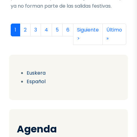
ya no forman parte de las salidas festivas.
Paginación
Página actual
Página
Página
Página
Página
Página
Siguiente página
Última págin
1
2
3
4
5
6
Siguiente
Último
>
»
Euskera
Español
Agenda