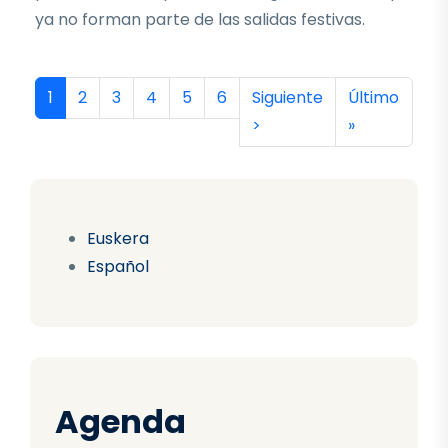
ya no forman parte de las salidas festivas.
Paginación
Página actual
Página
Página
Página
Página
Página
Siguiente página
Última págin
1
2
3
4
5
6
Siguiente
Último
>
»
Euskera
Español
Agenda