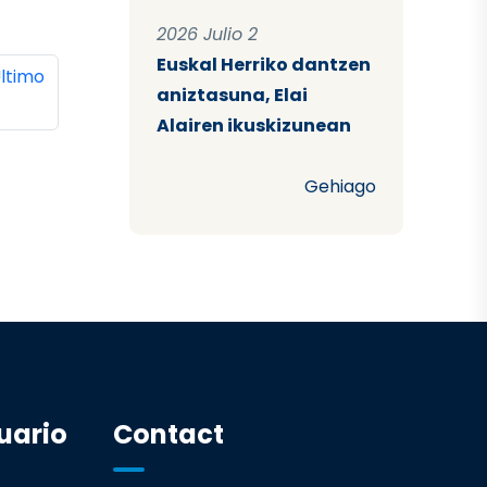
2026 Julio 2
Euskal Herriko dantzen
ina
ltima página
ltimo
aniztasuna, Elai
Alairen ikuskizunean
Gehiago
uario
Contact