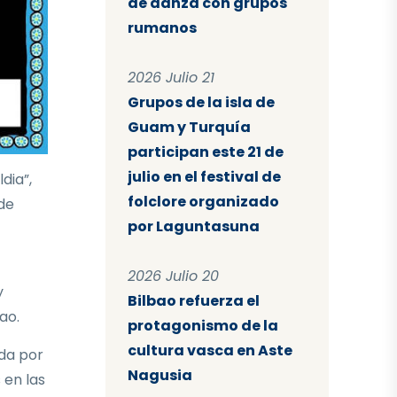
de danza con grupos
rumanos
2026 Julio 21
Grupos de la isla de
Guam y Turquía
participan este 21 de
julio en el festival de
dia”,
folclore organizado
 de
por Laguntasuna
2026 Julio 20
y
Bilbao refuerza el
ao.
protagonismo de la
cultura vasca en Aste
ida por
Nagusia
 en las