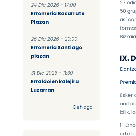
27 edi
24 Dic 2026 - 17:00
50 gru
Erromeria Basarrate
así co
Plazan
formac
Bizkaia
26 Dic 2026 - 20:00
Erromeria Santiago
plazan
IX.
Dantzar
31 Dic 2026 - 11:30
Erraldoien kalejira
Premio
Luzarran
Esker 
nortas
Gehiago
ixilik,
1- Ond
urte b