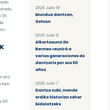
ipado
2026 Julio 16
stado,
Mundua dantzan,
o 35
Getxon
de
ior.
2026 Julio 9
Alkartasuna de
AK
Bermeo reunirá a
varias generaciones de
dantzaris por sus 50
años
ri eta
2026 Julio 7
 beti
Dantza zubi, mende
erdiko historian zehar
e 60
bidaiatzeko