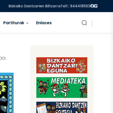
Facebook
Vimeo
Bizkaiko Dantzarien Biltzarra
Telf.: 944418563
Partiturak
Enlaces
DO: