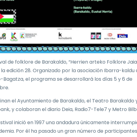
ival de folklore de Barakaldo, “Herrien arteko Folklore Jaial
a la edición 28. Organizado por la asociación Ibarra-kaldu
-Bagatza, el programa se desarrollará los días 5 y 6 de
bre.
inan el Ayuntamiento de Barakaldo, el Teatro Barakaldo 
ank, y colaboran el diario Deia, Radio7-Tele7 y Metro Bilb
estival inició en 1997 una andadura únicamente interrump
demia. Por él ha pasado un gran número de participantes