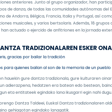
ciones anteriores. Junto al grupo organizador, han partic
pos de danza, de todas las comunidades autónomas del E
mo de Andorra, Bélgica, Francia, Italia y Portugal, así com
iones musicales, y varios bertsolaris. Además, 18 grupos 
 han actuado o ejercido de anfitriones en la jornada exter
 DANTZA TRADIZIONALAREN ESKER ON
is, gracias por bailar la tradición
s para quienes bailan al son de la memoria de un pueblo
on hauekin gure dantza tradizionala, gure kulturaren oinar
un adierazpena, hedatzen era batean edo bestean, baina
 lagun eta entitateek egindako lana ikusgarri egin nahi dugu.
orengo Dantza Taldeei, Euskal Dantza tradizionalaren ald
aino gehiagotan egindako lanagatik.