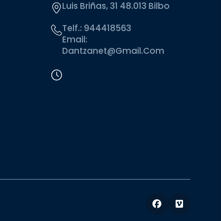
Luis Briñas, 31 48.013 Bilbo
Telf.:
944418563
Email:
Dantzanet@gmail.com
Facebook
Vimeo