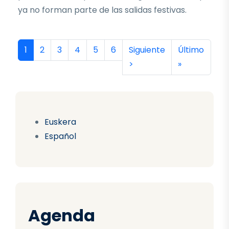
ya no forman parte de las salidas festivas.
Paginación
Página actual
Página
Página
Página
Página
Página
Siguiente página
Última págin
1
2
3
4
5
6
Siguiente
Último
>
»
Euskera
Español
Agenda