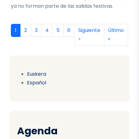
ya no forman parte de las salidas festivas.
Paginación
Página actual
Página
Página
Página
Página
Página
Siguiente página
Última págin
1
2
3
4
5
6
Siguiente
Último
>
»
Euskera
Español
Agenda