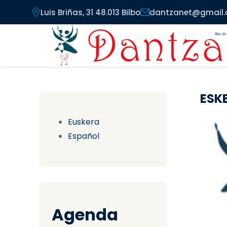
Pasar al contenido principal
Luis Briñas, 31 48.013 Bilbo
dantzanet@gmail
ESK
Euskera
Español
Agenda