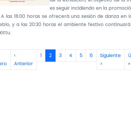
es seguir incidiendo en la promoció
 A las 18:00 horas se ofrecerá una sesión de danza en l
eblo, y a las 20:30 horas el ambiente festivo continuará
ittu.
inación
era página
Página anterior
Página
Página actual
Página
Página
Página
Página
Siguiente pág
Ú
‹
1
2
3
4
5
6
Siguiente
Ú
ero
Anterior
>
»