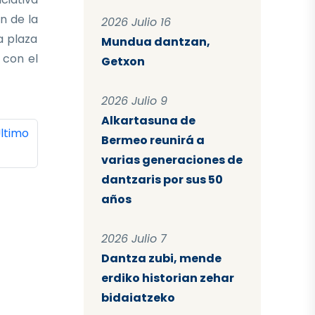
n de la
2026 Julio 16
a plaza
Mundua dantzan,
 con el
Getxon
2026 Julio 9
Alkartasuna de
ina
ltima página
ltimo
Bermeo reunirá a
varias generaciones de
dantzaris por sus 50
años
2026 Julio 7
Dantza zubi, mende
erdiko historian zehar
bidaiatzeko