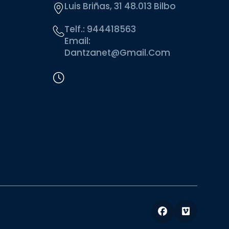
Luis Briñas, 31 48.013 Bilbo
Telf.:
944418563
Email:
Dantzanet@gmail.com
Facebook
Vimeo