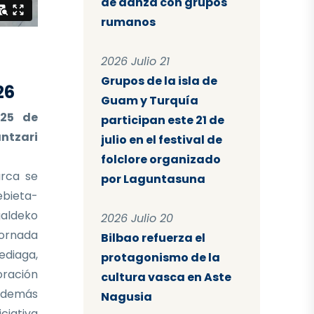
de danza con grupos
rumanos
2026 Julio 21
Grupos de la isla de
26
Guam y Turquía
 25 de
participan este 21 de
ntzari
julio en el festival de
folclore organizado
rca se
por Laguntasuna
ebieta-
aldeko
2026 Julio 20
ornada
Bilbao refuerza el
ediaga,
protagonismo de la
oración
cultura vasca en Aste
 Además
Nagusia
iciativa