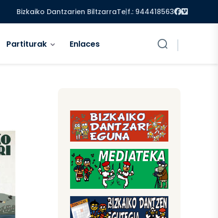
Facebook
Vimeo
Bizkaiko Dantzarien Biltzarra
Telf.: 944418563
Partiturak
Enlaces