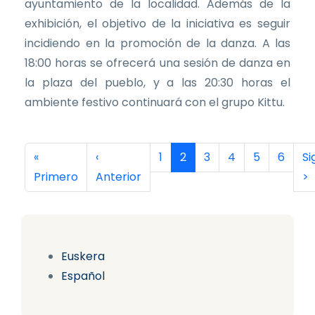
ayuntamiento de la localidad. Además de la
exhibición, el objetivo de la iniciativa es seguir
incidiendo en la promoción de la danza. A las
18:00 horas se ofrecerá una sesión de danza en
la plaza del pueblo, y a las 20:30 horas el
ambiente festivo continuará con el grupo Kittu.
Paginación
Primera página
Página anterior
Página
Página actual
Página
Página
Página
Página
Si
«
‹
1
2
3
4
5
6
Si
Primero
Anterior
>
Euskera
Español