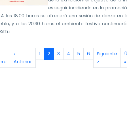
es seguir incidiendo en la promoció
 A las 18:00 horas se ofrecerá una sesión de danza en l
eblo, y a las 20:30 horas el ambiente festivo continuará
ittu.
inación
era página
Página anterior
Página
Página actual
Página
Página
Página
Página
Siguiente pág
Ú
‹
1
2
3
4
5
6
Siguiente
Ú
ero
Anterior
>
»