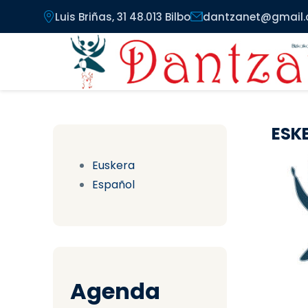
Pasar al contenido principal
Luis Briñas, 31 48.013 Bilbo
dantzanet@gmail
ESK
Euskera
Español
Agenda