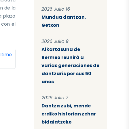
n de la
2026 Julio 16
a plaza
Mundua dantzan,
 con el
Getxon
2026 Julio 9
Alkartasuna de
ina
ltima página
ltimo
Bermeo reunirá a
varias generaciones de
dantzaris por sus 50
años
2026 Julio 7
Dantza zubi, mende
erdiko historian zehar
bidaiatzeko