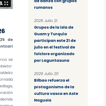
de danza con grupos
rumanos
2026 Julio 21
Grupos de la isla de
26
Guam y Turquía
 25 de
participan este 21 de
ntzari
julio en el festival de
folclore organizado
rca se
por Laguntasuna
ebieta-
aldeko
2026 Julio 20
ornada
Bilbao refuerza el
ediaga,
protagonismo de la
oración
cultura vasca en Aste
 Además
Nagusia
iciativa