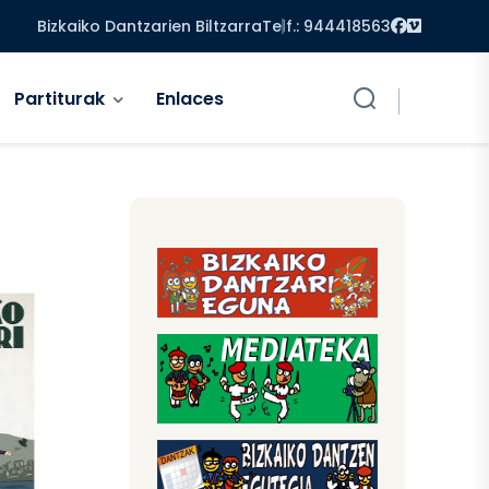
Facebook
Vimeo
Bizkaiko Dantzarien Biltzarra
Telf.: 944418563
Partiturak
Enlaces