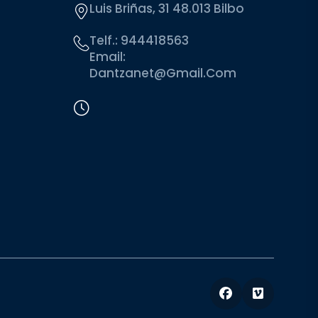
Luis Briñas, 31 48.013 Bilbo
Telf.:
944418563
Email:
Dantzanet@gmail.com
Facebook
Vimeo