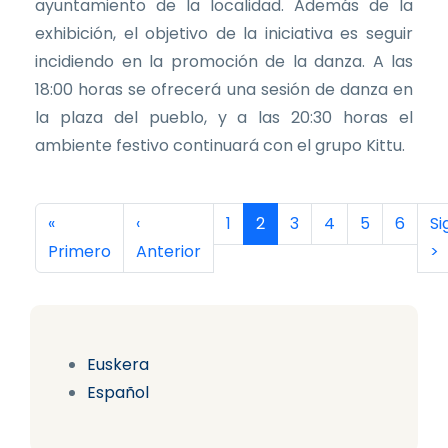
ayuntamiento de la localidad. Además de la
exhibición, el objetivo de la iniciativa es seguir
incidiendo en la promoción de la danza. A las
18:00 horas se ofrecerá una sesión de danza en
la plaza del pueblo, y a las 20:30 horas el
ambiente festivo continuará con el grupo Kittu.
Paginación
Primera página
Página anterior
Página
Página actual
Página
Página
Página
Página
Si
«
‹
1
2
3
4
5
6
Si
Primero
Anterior
>
Euskera
Español