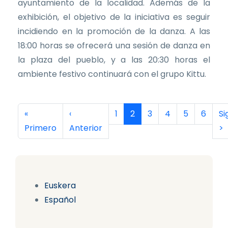
ayuntamiento de la localidad. Además de la
exhibición, el objetivo de la iniciativa es seguir
incidiendo en la promoción de la danza. A las
18:00 horas se ofrecerá una sesión de danza en
la plaza del pueblo, y a las 20:30 horas el
ambiente festivo continuará con el grupo Kittu.
Paginación
Primera página
Página anterior
Página
Página actual
Página
Página
Página
Página
Si
«
‹
1
2
3
4
5
6
Si
Primero
Anterior
>
Euskera
Español