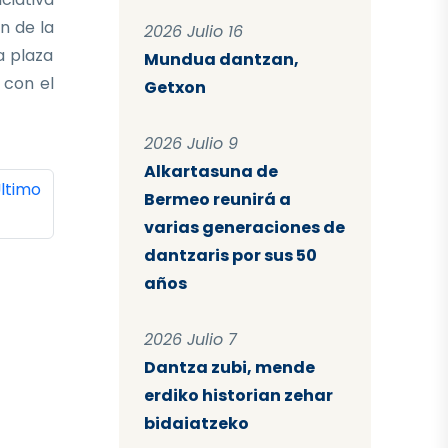
n de la
2026 Julio 16
a plaza
Mundua dantzan,
 con el
Getxon
2026 Julio 9
Alkartasuna de
ina
ltima página
ltimo
Bermeo reunirá a
varias generaciones de
dantzaris por sus 50
años
2026 Julio 7
Dantza zubi, mende
erdiko historian zehar
bidaiatzeko