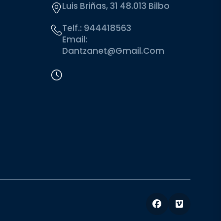
Luis Briñas, 31 48.013 Bilbo
Telf.:
944418563
Email:
Dantzanet@gmail.com
Facebook
Vimeo