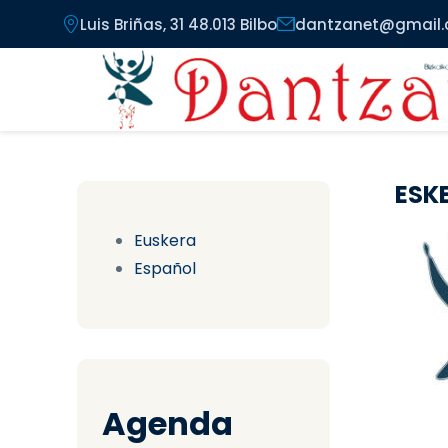
Pasar al contenido principal
Luis Briñas, 31 48.013 Bilbo
dantzanet@gmail
ESK
Euskera
Español
Agenda