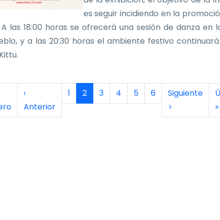
es seguir incidiendo en la promoció
 A las 18:00 horas se ofrecerá una sesión de danza en l
eblo, y a las 20:30 horas el ambiente festivo continuará
ittu.
inación
era página
Página anterior
Página
Página actual
Página
Página
Página
Página
Siguiente pág
Ú
‹
1
2
3
4
5
6
Siguiente
Ú
ero
Anterior
>
»