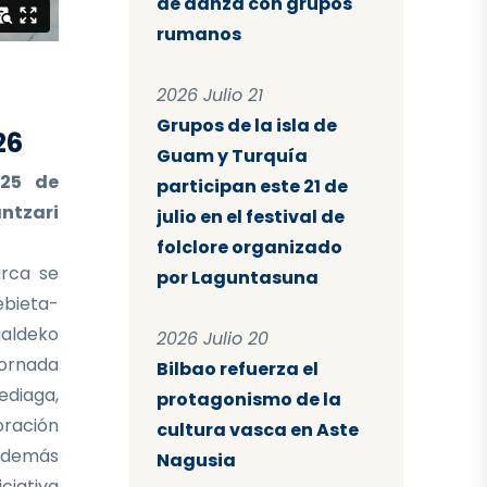
de danza con grupos
rumanos
2026 Julio 21
Grupos de la isla de
26
Guam y Turquía
 25 de
participan este 21 de
ntzari
julio en el festival de
folclore organizado
rca se
por Laguntasuna
ebieta-
aldeko
2026 Julio 20
ornada
Bilbao refuerza el
ediaga,
protagonismo de la
oración
cultura vasca en Aste
 Además
Nagusia
iciativa