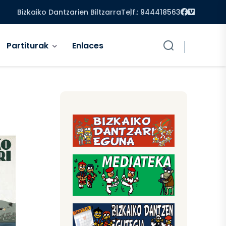
Facebook
Vimeo
Bizkaiko Dantzarien Biltzarra
Telf.: 944418563
Partiturak
Enlaces