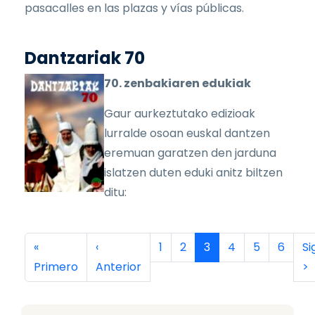
pasacalles en las plazas y vías públicas.
Dantzariak 70
70. zenbakiaren edukiak
Gaur aurkeztutako edizioak
lurralde osoan euskal dantzen
eremuan garatzen den jarduna
islatzen duten eduki anitz biltzen
ditu:
Paginación
Primera página
Página anterior
Página
Página
Página actual
Página
Página
Página
Si
«
‹
1
2
3
4
5
6
Si
Primero
Anterior
>