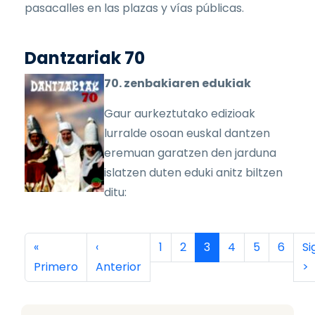
pasacalles en las plazas y vías públicas.
Dantzariak 70
70. zenbakiaren edukiak
Gaur aurkeztutako edizioak
lurralde osoan euskal dantzen
eremuan garatzen den jarduna
islatzen duten eduki anitz biltzen
ditu:
Paginación
Primera página
Página anterior
Página
Página
Página actual
Página
Página
Página
Si
«
‹
1
2
3
4
5
6
Si
Primero
Anterior
>