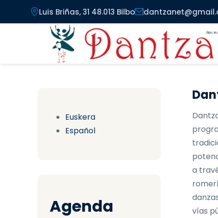
Pasar al contenido principal
Luis Briñas, 31 48.013 Bilbo
dantzanet@gmail
Dant
Dantza
Euskera
progra
Español
tradici
potenc
a trav
romerí
danzas
Agenda
vías pú