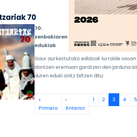
zariak 70
70.
zenbakiaren
edukiak
Gaur aurkeztutako edizioak lurralde osoan
dantzen eremuan garatzen den jarduna is
duten eduki anitz biltzen ditu:
inación
Primera página
Página anterior
Página
Página
Página ac
Págin
P
«
‹
1
2
3
4
5
Primero
Anterior