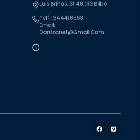
Luis Briñas, 31 48.013 Bilbo
Telf.:
944418563
Email:
Dantzanet@gmail.com
Facebook
Vimeo