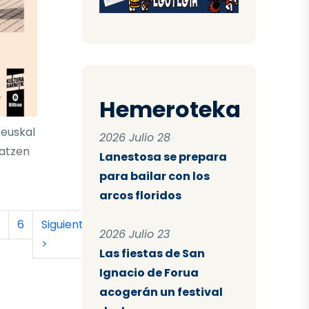
Hemeroteka
 euskal
2026 Julio 28
latzen
Lanestosa se prepara
para bailar con los
arcos floridos
tual
a
ágina
Página
Siguiente página
Última página
6
Siguiente
Último
2026 Julio 23
>
»
Las fiestas de San
Ignacio de Forua
acogerán un festival