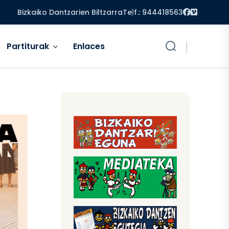
Facebook
Vimeo
Bizkaiko Dantzarien Biltzarra
Telf.: 944418563
Partiturak
Enlaces