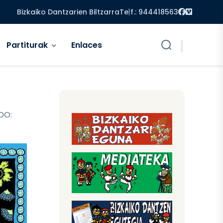
Facebook
Vimeo
Bizkaiko Dantzarien Biltzarra
Telf.: 944418563
Partiturak
Enlaces
DO: