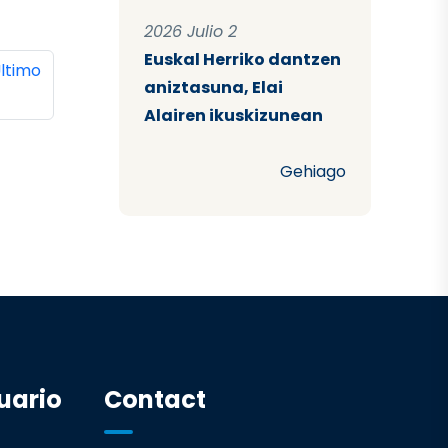
2026 Julio 2
Euskal Herriko dantzen
ina
ltima página
ltimo
aniztasuna, Elai
Alairen ikuskizunean
Gehiago
uario
Contact