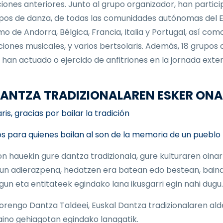
ciones anteriores. Junto al grupo organizador, han partic
pos de danza, de todas las comunidades autónomas del E
mo de Andorra, Bélgica, Francia, Italia y Portugal, así com
iones musicales, y varios bertsolaris. Además, 18 grupos 
 han actuado o ejercido de anfitriones en la jornada exter
 DANTZA TRADIZIONALAREN ESKER ON
is, gracias por bailar la tradición
s para quienes bailan al son de la memoria de un pueblo
on hauekin gure dantza tradizionala, gure kulturaren oinar
un adierazpena, hedatzen era batean edo bestean, baina
 lagun eta entitateek egindako lana ikusgarri egin nahi dugu.
orengo Dantza Taldeei, Euskal Dantza tradizionalaren ald
aino gehiagotan egindako lanagatik.