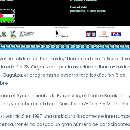
ival de folklore de Barakaldo, “Herrien arteko Folklore Jaial
a la edición 28. Organizado por la asociación Ibarra-kaldu
-Bagatza, el programa se desarrollará los días 5 y 6 de
bre.
inan el Ayuntamiento de Barakaldo, el Teatro Barakaldo 
ank, y colaboran el diario Deia, Radio7-Tele7 y Metro Bilb
estival inició en 1997 una andadura únicamente interrump
demia. Por él ha pasado un gran número de participantes