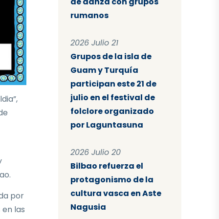
de danza con grupos
rumanos
2026 Julio 21
Grupos de la isla de
Guam y Turquía
participan este 21 de
julio en el festival de
dia”,
folclore organizado
 de
por Laguntasuna
2026 Julio 20
y
Bilbao refuerza el
ao.
protagonismo de la
cultura vasca en Aste
ida por
Nagusia
 en las