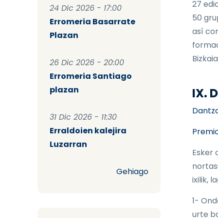
27 edi
24 Dic 2026 - 17:00
50 gru
Erromeria Basarrate
así co
Plazan
formac
Bizkaia
26 Dic 2026 - 20:00
Erromeria Santiago
plazan
IX.
Dantzar
31 Dic 2026 - 11:30
Erraldoien kalejira
Premio
Luzarran
Esker 
nortas
Gehiago
ixilik,
1- Ond
urte b