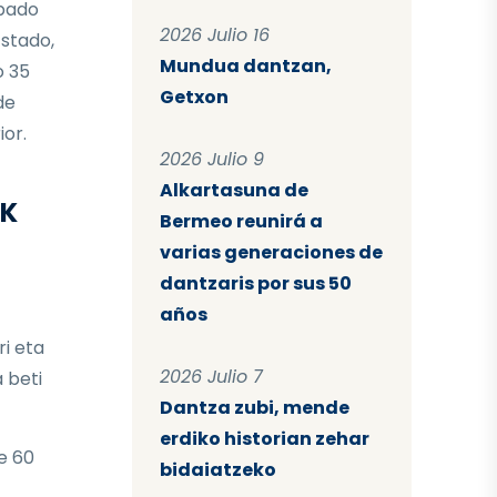
ipado
2026 Julio 16
stado,
Mundua dantzan,
o 35
Getxon
de
ior.
2026 Julio 9
Alkartasuna de
AK
Bermeo reunirá a
varias generaciones de
dantzaris por sus 50
años
ri eta
2026 Julio 7
 beti
Dantza zubi, mende
erdiko historian zehar
e 60
bidaiatzeko