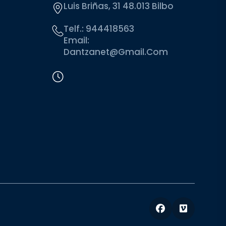
Luis Briñas, 31 48.013 Bilbo
Telf.:
944418563
Email:
Dantzanet@gmail.com
Facebook
Vimeo