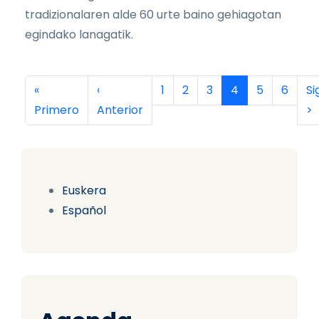
tradizionalaren alde 60 urte baino gehiagotan
egindako lanagatik.
Paginación
Primera página
Página anterior
Página
Página
Página
Página actual
Página
Página
Si
«
‹
1
2
3
4
5
6
Si
Primero
Anterior
>
Euskera
Español