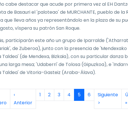
ño cabe destacar que acude por primera vez al EH Dantz
ta de Basauri el 'paloteao' de MURCHANTE, pueblo de la 
a que lleva años ya representándolo en la plaza de su pu
agosto, víspera su patrón San Roque.
, participarán este año un grupo de Iparralde ('Atharra
riak', de Zuberoa), junto con la presencia de 'Mendexako
 Taldea' (de Mendexa, Bizkaia), con su particular danza b
una larga mesa; 'Udaberri' de Tolosa (Gipuzkoa), e 'Indarr
 Taldea' de Vitoria-Gasteiz (Araba-Álava).
inación
era página
Página anterior
Página
Página
Página
Página
Página actual
Página
Siguiente pág
Ú
‹
1
2
3
4
5
6
Siguiente
Ú
ero
Anterior
>
»