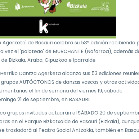
 Agerketa' de Basauri celebra su 53ª edición recibiendo 
a vez el 'paloteao' de MURCHANTE (Nafarroa), además d
 de Bizkaia, Araba, Gipuzkoa e Iparralde.
 Herriko Dantza Agerketa alcanza sus 53 ediciones reuni
grupos AUTÓCTONOS de danzas vascas y otras activida
mentarias el fin de semana del viernes 19, sábado
omingo 21 de septiembre, en BASAURI.
nco grupos invitados actuarán el SÁBADO 20 de septiembr
oras en el Parque Bizkotxalde de Basauri (Bizkaia), aunque
 se trasladará al Teatro Social Antzokia, también en Basaur