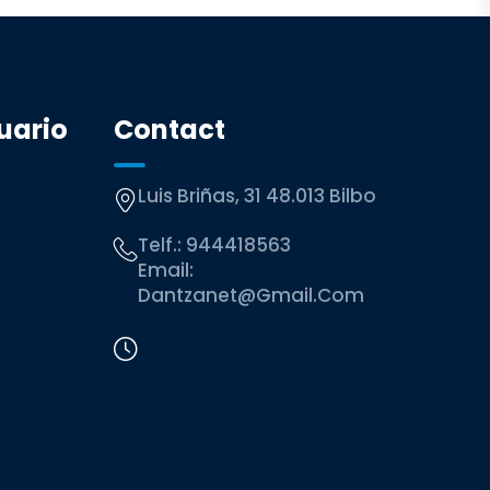
uario
Contact
Luis Briñas, 31 48.013 Bilbo
Telf.:
944418563
Email:
Dantzanet@gmail.com