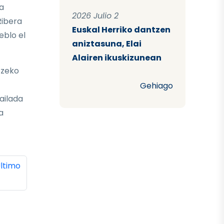
a
2026 Julio 2
Ribera
Euskal Herriko dantzen
eblo el
aniztasuna, Elai
Alairen ikuskizunean
tzeko
Gehiago
ailada
a
ina
ltima página
ltimo