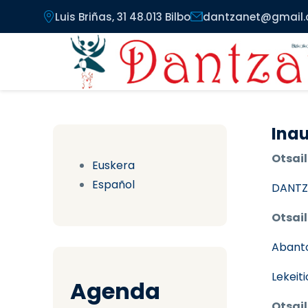
Pasar al contenido principal
Luis Briñas, 31 48.013 Bilbo
dantzanet@gmail
Inau
Otsail
Euskera
Español
DANTZ
Otsail
Abant
Lekeit
Agenda
Otsail