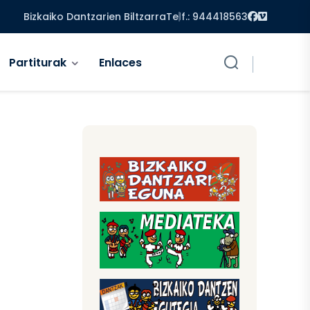
Facebook
Vimeo
Bizkaiko Dantzarien Biltzarra
Telf.: 944418563
Partiturak
Enlaces