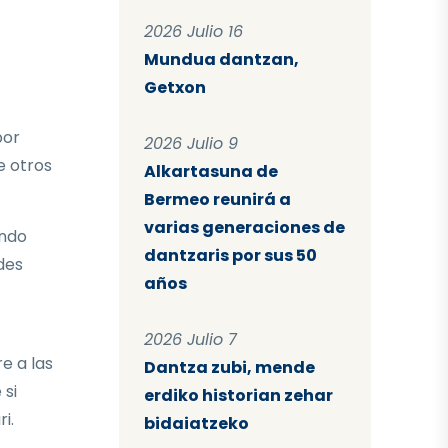
2026 Julio 16
Mundua dantzan,
Getxon
por
2026 Julio 9
e otros
Alkartasuna de
Bermeo reunirá a
varias generaciones de
endo
dantzaris por sus 50
des
años
2026 Julio 7
e a las
Dantza zubi, mende
 si
erdiko historian zehar
i.
bidaiatzeko