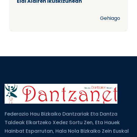
Elai Alairen ikuskizunean
Gehiago
Federazio Hau Bizkaiko Dantzariak Eta Dantza
Taldeak Elkartzeko Xedez Sortu Zen, Eta Hauek
Hainbat Esparrutan, Hala Nola Bizkaiko Zein Euskal