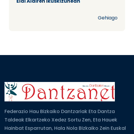
Elai Alairen ikuskizunean
Gehiago
Federazio Hau Bizkaiko Dantzariak Eta Dantza
Taldeak Elkartzeko Xedez Sortu Zen, Eta Hauek
Hainbat Esparrutan, Hala Nola Bizkaiko Zein Euskal