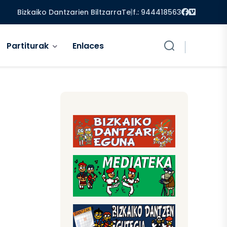
Facebook
Vimeo
Bizkaiko Dantzarien Biltzarra
Telf.: 944418563
Partiturak
Enlaces