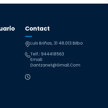
uario
Contact
Luis Briñas, 31 48.013 Bilbo
Telf.:
944418563
Email:
Dantzanet@gmail.com