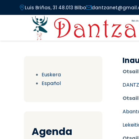
Pasar al contenido principal
Luis Briñas, 31 48.013 Bilbo
dantzanet@gmail
Inau
Otsail
Euskera
Español
DANTZ
Otsail
Abant
Lekeit
Agenda
Otsail