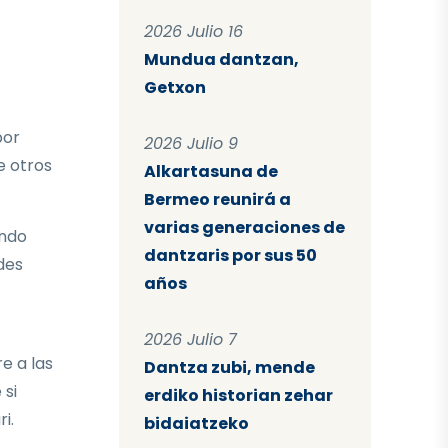
2026 Julio 16
Mundua dantzan,
Getxon
por
2026 Julio 9
e otros
Alkartasuna de
Bermeo reunirá a
varias generaciones de
endo
dantzaris por sus 50
des
años
2026 Julio 7
e a las
Dantza zubi, mende
 si
erdiko historian zehar
i.
bidaiatzeko