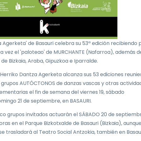
 Agerketa' de Basauri celebra su 53ª edición recibiendo 
a vez el 'paloteao' de MURCHANTE (Nafarroa), además d
 de Bizkaia, Araba, Gipuzkoa e Iparralde.
 Herriko Dantza Agerketa alcanza sus 53 ediciones reuni
grupos AUTÓCTONOS de danzas vascas y otras activida
mentarias el fin de semana del viernes 19, sábado
omingo 21 de septiembre, en BASAURI.
nco grupos invitados actuarán el SÁBADO 20 de septiembr
oras en el Parque Bizkotxalde de Basauri (Bizkaia), aunque
 se trasladará al Teatro Social Antzokia, también en Basaur