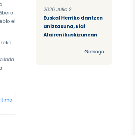
a
2026 Julio 2
Ribera
Euskal Herriko dantzen
eblo el
aniztasuna, Elai
Alairen ikuskizunean
tzeko
Gehiago
ailada
a
ina
ltima página
ltimo