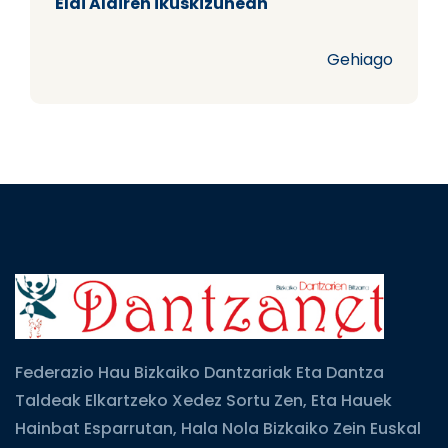
Elai Alairen ikuskizunean
Gehiago
Federazio Hau Bizkaiko Dantzariak Eta Dantza
Taldeak Elkartzeko Xedez Sortu Zen, Eta Hauek
Hainbat Esparrutan, Hala Nola Bizkaiko Zein Euskal