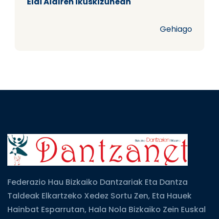
Elai Alairen ikuskizunean
Gehiago
Federazio Hau Bizkaiko Dantzariak Eta Dantza
Taldeak Elkartzeko Xedez Sortu Zen, Eta Hauek
Hainbat Esparrutan, Hala Nola Bizkaiko Zein Euskal