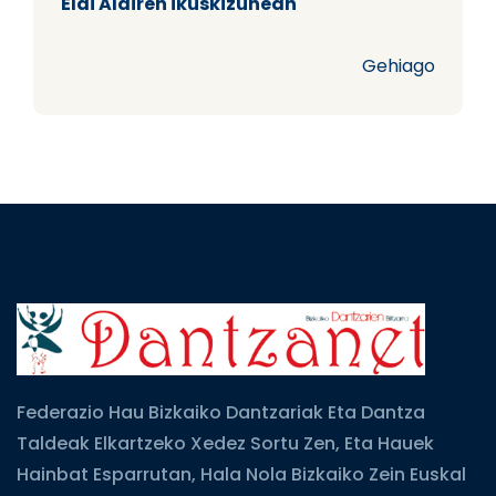
Elai Alairen ikuskizunean
Gehiago
Federazio Hau Bizkaiko Dantzariak Eta Dantza
Taldeak Elkartzeko Xedez Sortu Zen, Eta Hauek
Hainbat Esparrutan, Hala Nola Bizkaiko Zein Euskal