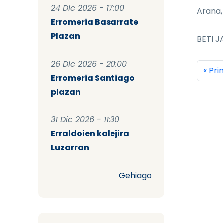
24 Dic 2026 - 17:00
Arana,
Erromeria Basarrate
Plazan
BETI JA
26 Dic 2026 - 20:00
Pag
Prim
« Pr
Erromeria Santiago
plazan
31 Dic 2026 - 11:30
Erraldoien kalejira
Luzarran
Gehiago