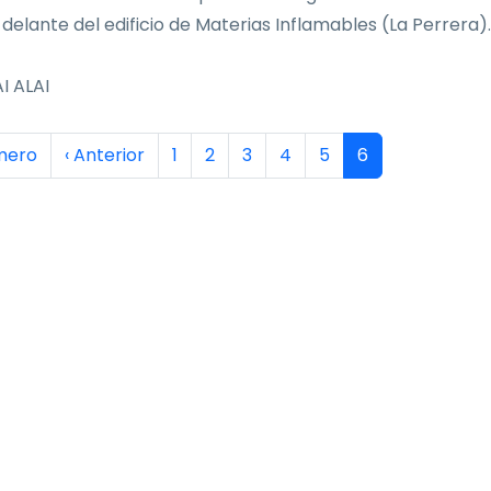
 delante del edificio de Materias Inflamables (La Perrera).
I ALAI
inación
era página
Página anterior
Página
Página
Página
Página
Página
Página actual
imero
‹ Anterior
1
2
3
4
5
6