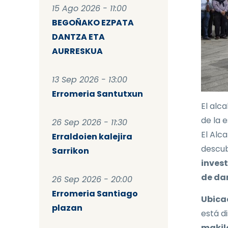
15 Ago 2026 - 11:00
BEGOÑAKO EZPATA
DANTZA ETA
AURRESKUA
13 Sep 2026 - 13:00
Erromeria Santutxun
El alca
de la 
26 Sep 2026 - 11:30
El Alc
Erraldoien kalejira
descub
Sarrikon
invest
de dan
26 Sep 2026 - 20:00
Erromeria Santiago
Ubica
plazan
está d
makil