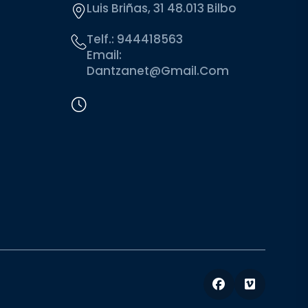
Luis Briñas, 31 48.013 Bilbo
Telf.:
944418563
Email:
Dantzanet@gmail.com
Facebook
Vimeo