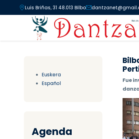
Pasar al contenido principal
Luis Briñas, 31 48.013 Bilbo
dantzanet@gmail
Bilb
Pert
Euskera
Fue in
Español
danzas
Agenda