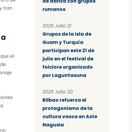
de danza con grupos
 y han
rumanos
2026 Julio 21
Grupos de la isla de
 a
Guam y Turquía
participan este 21 de
que el
julio en el festival de
 de
folclore organizado
enaje
por Laguntasuna
2026 Julio 20
ciones
Bilbao refuerza el
la
protagonismo de la
cultura vasca en Aste
Nagusia
ino