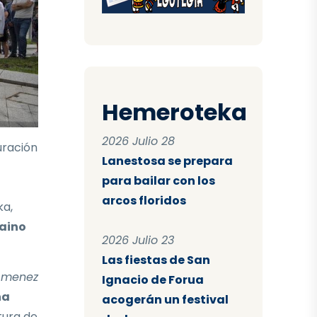
Hemeroteka
2026 Julio 28
uración
Lanestosa se prepara
para bailar con los
arcos floridos
ka,
baino
2026 Julio 23
Las fiestas de San
 Omenez
Ignacio de Forua
na
acogerán un festival
tura de