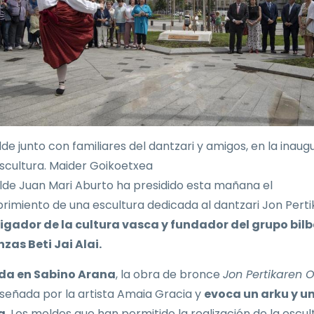
lde junto con familiares del dantzari y amigos, en la inaug
escultura. Maider Goikoetxea
alde Juan Mari Aburto ha presidido esta mañana el
rimiento de una escultura dedicada al dantzari Jon Perti
igador de la cultura vasca y fundador del grupo bil
zas Beti Jai Alai.
da en Sabino Arana
, la obra de bronce
Jon Pertikaren
iseñada por la artista Amaia Gracia y
evoca un arku y u
a
. Los moldes que han permitido la realización de la escul