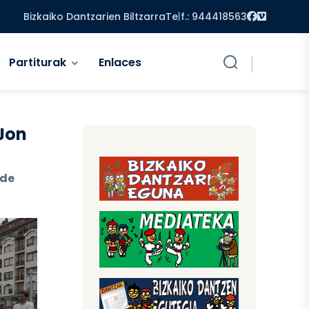
Facebook
Vimeo
Bizkaiko Dantzarien Biltzarra
Telf.: 944418563
Partiturak
Enlaces
 Jon
 de