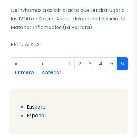
Os invitamos a asistir al acto que tendrá lugar a
las 12:00 en Sabino Arana, delante del edificio de
Materias Inflamables (La Perrera).
BETI JAI ALAI
Paginación
Primera página
Página anterior
Página
Página
Página
Página
Página
Página
«
‹
1
2
3
4
5
6
Primero
Anterior
Euskera
Español