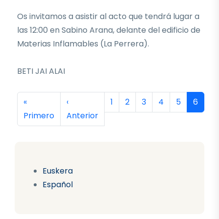
Os invitamos a asistir al acto que tendrá lugar a
las 12:00 en Sabino Arana, delante del edificio de
Materias Inflamables (La Perrera).
BETI JAI ALAI
Paginación
Primera página
Página anterior
Página
Página
Página
Página
Página
Página
«
‹
1
2
3
4
5
6
Primero
Anterior
Euskera
Español