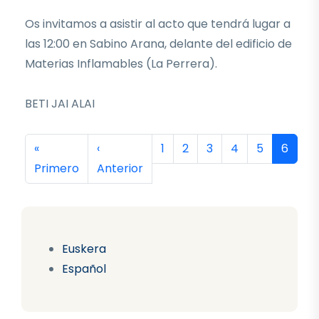
Os invitamos a asistir al acto que tendrá lugar a
las 12:00 en Sabino Arana, delante del edificio de
Materias Inflamables (La Perrera).
BETI JAI ALAI
Paginación
Primera página
Página anterior
Página
Página
Página
Página
Página
Página
«
‹
1
2
3
4
5
6
Primero
Anterior
Euskera
Español