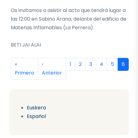
Os invitamos a asistir al acto que tendrá lugar a
las 12:00 en Sabino Arana, delante del edificio de
Materias Inflamables (La Perrera).
BETI JAI ALAI
Paginación
Primera página
Página anterior
Página
Página
Página
Página
Página
Página
«
‹
1
2
3
4
5
6
Primero
Anterior
Euskera
Español