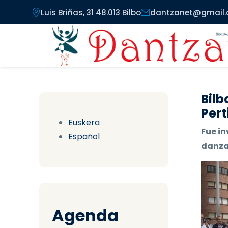
Pasar al contenido principal
Luis Briñas, 31 48.013 Bilbo
dantzanet@gmail
Bilb
Pert
Euskera
Fue in
Español
danzas
Agenda