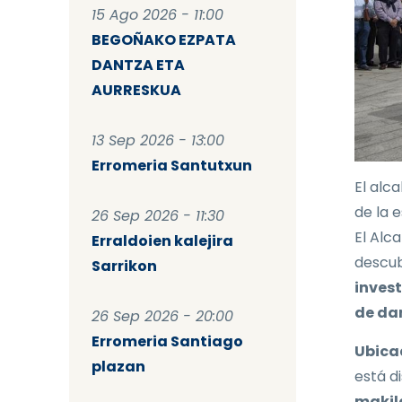
15 Ago 2026 - 11:00
BEGOÑAKO EZPATA
DANTZA ETA
AURRESKUA
13 Sep 2026 - 13:00
Erromeria Santutxun
El alca
de la 
26 Sep 2026 - 11:30
El Alc
Erraldoien kalejira
descub
Sarrikon
invest
de dan
26 Sep 2026 - 20:00
Erromeria Santiago
Ubica
plazan
está d
makil