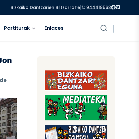
Facebook
Vimeo
Bizkaiko Dantzarien Biltzarra
Telf.: 944418563
Partiturak
Enlaces
 Jon
 de