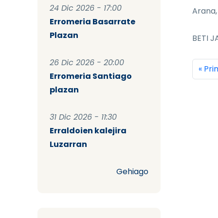
24 Dic 2026 - 17:00
Arana,
Erromeria Basarrate
Plazan
BETI JA
26 Dic 2026 - 20:00
Pag
Prim
« Pr
Erromeria Santiago
plazan
31 Dic 2026 - 11:30
Erraldoien kalejira
Luzarran
Gehiago