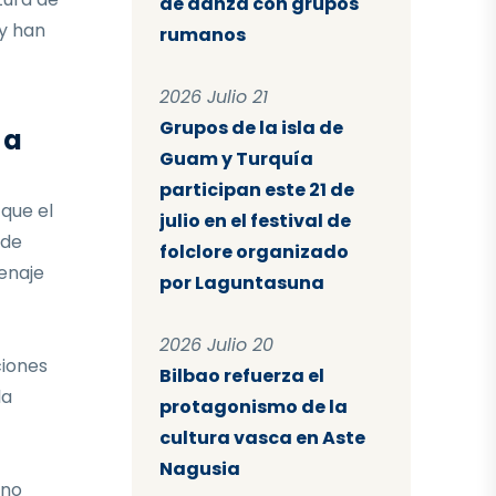
de danza con grupos
 y han
rumanos
2026 Julio 21
Grupos de la isla de
 a
Guam y Turquía
participan este 21 de
que el
julio en el festival de
 de
folclore organizado
enaje
por Laguntasuna
2026 Julio 20
ciones
Bilbao refuerza el
la
protagonismo de la
cultura vasca en Aste
Nagusia
ino