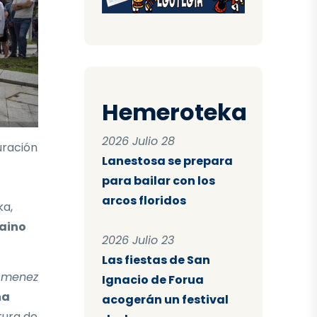
Hemeroteka
2026 Julio 28
uración
Lanestosa se prepara
para bailar con los
arcos floridos
ka,
baino
2026 Julio 23
Las fiestas de San
 Omenez
Ignacio de Forua
na
acogerán un festival
tura de