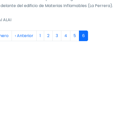
 delante del edificio de Materias Inflamables (La Perrera).
I ALAI
inación
era página
Página anterior
Página
Página
Página
Página
Página
Página actual
imero
‹ Anterior
1
2
3
4
5
6