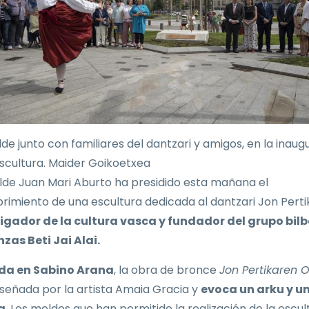
lde junto con familiares del dantzari y amigos, en la inaug
escultura. Maider Goikoetxea
alde Juan Mari Aburto ha presidido esta mañana el
rimiento de una escultura dedicada al dantzari Jon Perti
igador de la cultura vasca y fundador del grupo bil
zas Beti Jai Alai.
da en Sabino Arana
, la obra de bronce
Jon Pertikaren
iseñada por la artista Amaia Gracia y
evoca un arku y u
a
. Los moldes que han permitido la realización de la escul