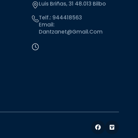
Luis Briñas, 31 48.013 Bilbo
Telf.:
944418563
Email:
Dantzanet@gmail.com
Facebook
Vimeo