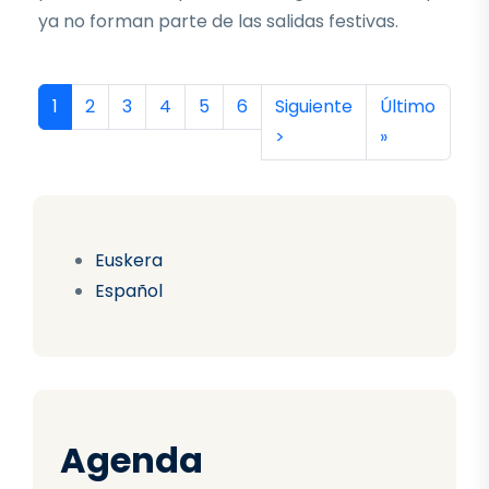
ya no forman parte de las salidas festivas.
Paginación
Página actual
Página
Página
Página
Página
Página
Siguiente página
Última págin
1
2
3
4
5
6
Siguiente
Último
>
»
Euskera
Español
Agenda