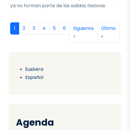
ya no forman parte de las salidas festivas.
Paginación
Página actual
Página
Página
Página
Página
Página
Siguiente página
Última págin
1
2
3
4
5
6
Siguiente
Último
>
»
Euskera
Español
Agenda