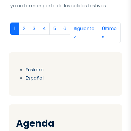
ya no forman parte de las salidas festivas.
Paginación
Página actual
Página
Página
Página
Página
Página
Siguiente página
Última págin
1
2
3
4
5
6
Siguiente
Último
>
»
Euskera
Español
Agenda