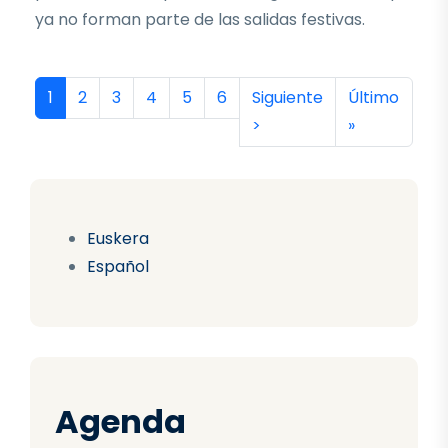
ya no forman parte de las salidas festivas.
Paginación
Página actual
Página
Página
Página
Página
Página
Siguiente página
Última págin
1
2
3
4
5
6
Siguiente
Último
>
»
Euskera
Español
Agenda