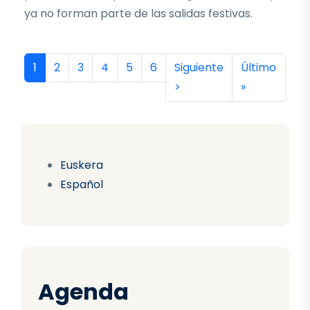
ya no forman parte de las salidas festivas.
Paginación
Página actual
Página
Página
Página
Página
Página
Siguiente página
Última págin
1
2
3
4
5
6
Siguiente
Último
>
»
Euskera
Español
Agenda