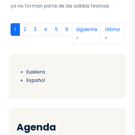
ya no forman parte de las salidas festivas.
Paginación
Página actual
Página
Página
Página
Página
Página
Siguiente página
Última págin
1
2
3
4
5
6
Siguiente
Último
>
»
Euskera
Español
Agenda