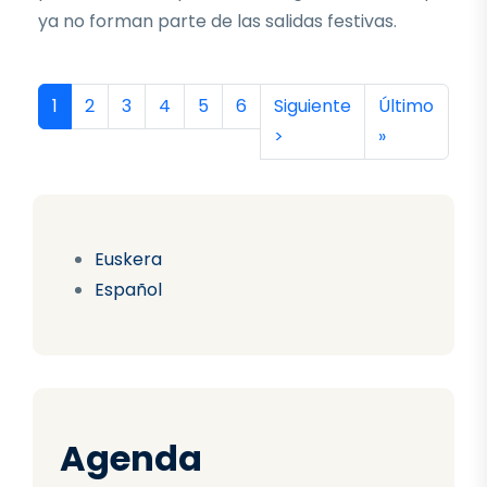
ya no forman parte de las salidas festivas.
Paginación
Página actual
Página
Página
Página
Página
Página
Siguiente página
Última págin
1
2
3
4
5
6
Siguiente
Último
>
»
Euskera
Español
Agenda