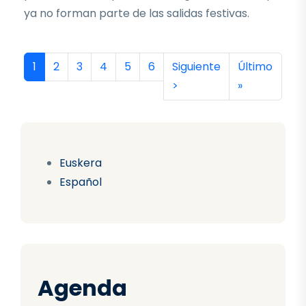
ya no forman parte de las salidas festivas.
Paginación
Página actual
Página
Página
Página
Página
Página
Siguiente página
Última págin
1
2
3
4
5
6
Siguiente
Último
>
»
Euskera
Español
Agenda