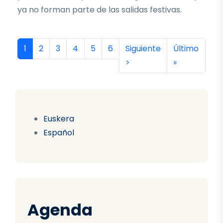
ya no forman parte de las salidas festivas.
Paginación
Página actual
Página
Página
Página
Página
Página
Siguiente página
Última págin
1
2
3
4
5
6
Siguiente
Último
>
»
Euskera
Español
Agenda