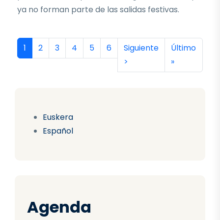
ya no forman parte de las salidas festivas.
Paginación
Página actual
Página
Página
Página
Página
Página
Siguiente página
Última págin
1
2
3
4
5
6
Siguiente
Último
>
»
Euskera
Español
Agenda