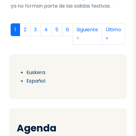
ya no forman parte de las salidas festivas.
Paginación
Página actual
Página
Página
Página
Página
Página
Siguiente página
Última págin
1
2
3
4
5
6
Siguiente
Último
>
»
Euskera
Español
Agenda