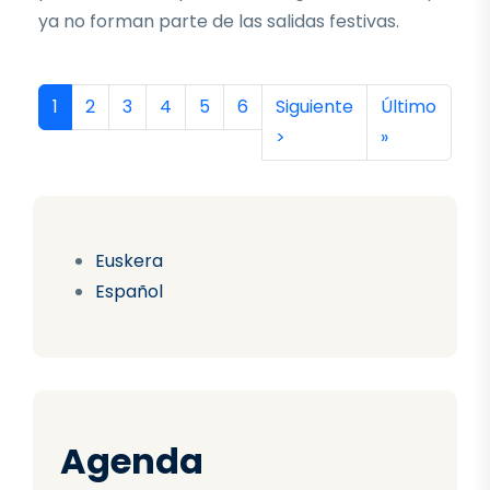
ya no forman parte de las salidas festivas.
Paginación
Página actual
Página
Página
Página
Página
Página
Siguiente página
Última págin
1
2
3
4
5
6
Siguiente
Último
>
»
Euskera
Español
Agenda