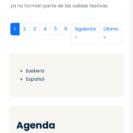
ya no forman parte de las salidas festivas.
Paginación
Página actual
Página
Página
Página
Página
Página
Siguiente página
Última págin
1
2
3
4
5
6
Siguiente
Último
>
»
Euskera
Español
Agenda