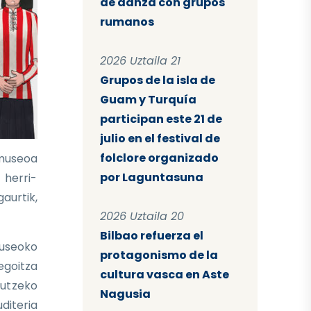
de danza con grupos
rumanos
2026 Uztaila 21
Grupos de la isla de
Guam y Turquía
participan este 21 de
julio en el festival de
folclore organizado
 museoa
por Laguntasuna
 herri-
aurtik,
2026 Uztaila 20
Bilbao refuerza el
Museoko
protagonismo de la
egoitza
cultura vasca en Aste
gutzeko
Nagusia
uditeria