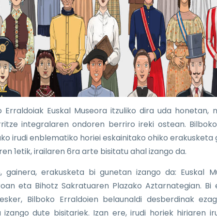
o Erraldoiak Euskal Museora itzuliko dira uda honetan,
ritze integralaren ondoren berriro ireki ostean. Bilboko
ako irudi enblematiko horiei eskainitako ohiko erakusketa g
ren 1etik, irailaren 6ra arte bisitatu ahal izango da.
, gainera, erakusketa bi gunetan izango da: Euskal 
roan eta Bihotz Sakratuaren Plazako Aztarnategian. Bi 
 esker, Bilboko Erraldoien belaunaldi desberdinak eza
izango dute bisitariek. Izan ere, irudi horiek hiriaren ir