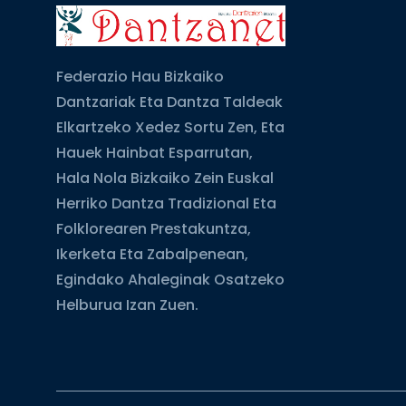
Federazio Hau Bizkaiko
Dantzariak Eta Dantza Taldeak
Elkartzeko Xedez Sortu Zen, Eta
Hauek Hainbat Esparrutan,
Hala Nola Bizkaiko Zein Euskal
Herriko Dantza Tradizional Eta
Folklorearen Prestakuntza,
Ikerketa Eta Zabalpenean,
Egindako Ahaleginak Osatzeko
Helburua Izan Zuen.