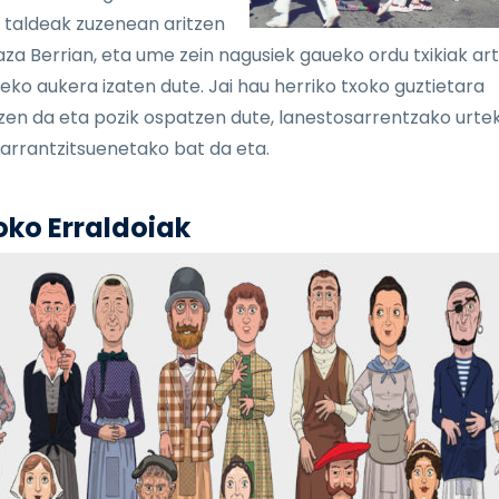
 taldeak zuzenean aritzen
laza Berrian, eta ume zein nagusiek gaueko ordu txikiak ar
eko aukera izaten dute. Jai hau herriko txoko guztietara
zen da eta pozik ospatzen dute, lanestosarrentzako urte
arrantzitsuenetako bat da eta.
oko Erraldoiak