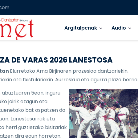
.com
Main menu
Argitalpenak
Audio
ZA DE VARAS 2026 LANESTOSA
etan
Elurretako Ama Birjinaren prozesioa dantzariekin,
iekin eta txistulariekin. Aurreskua eta agurra plaza berria
, abuztuaren 5ean, inguru
ko jairik ezagun eta
uenetako bat ospatzen da
lduan. Lanestosarrak eta
o herri guztietako bisitariak
atzen dira egun horretan.