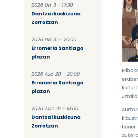
2026 Urr 3 - 17:30
Dantza ikuskizuna
Zorrotzan
2026 Urr 31 - 20:00
Erromeria Santiago
plazan
Bilbok
2026 Aza 28 - 20:00
eraber
Erromeria Santiago
kultur
plazan
uztaila
2026 Abe 19 - 18:00
Aurten
Dantza ikuskizuna
klaust
Zorrotzan
horiei
aukera 