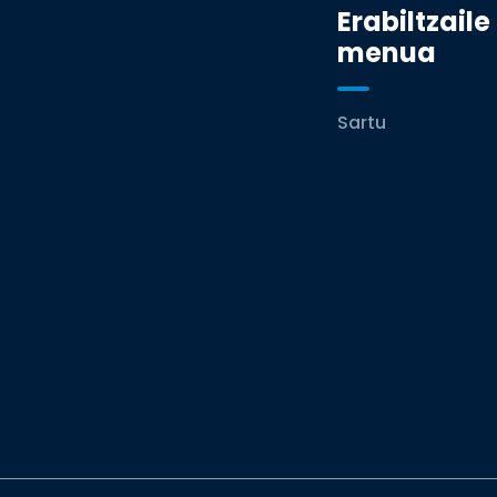
Erabiltzaile
menua
Sartu