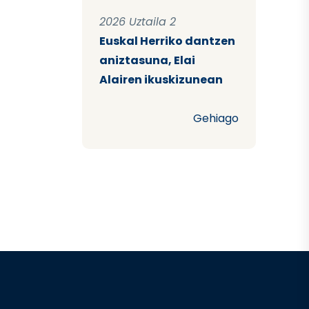
2026 Uztaila 2
Euskal Herriko dantzen
aniztasuna, Elai
Alairen ikuskizunean
Gehiago