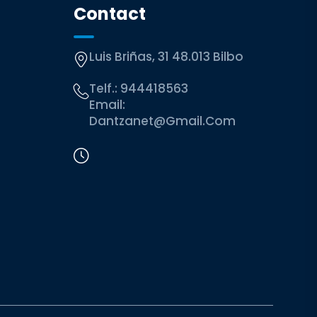
Contact
Luis Briñas, 31 48.013 Bilbo
Telf.:
944418563
Email:
Dantzanet@gmail.com