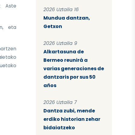
t Aste
2026 Uztaila 16
Mundua dantzan,
Getxon
n, eta
2026 Uztaila 9
hartzen
Alkartasuna de
aietako
Bermeo reunirá a
zuetako
varias generaciones de
dantzaris por sus 50
años
2026 Uztaila 7
Dantza zubi, mende
erdiko historian zehar
bidaiatzeko