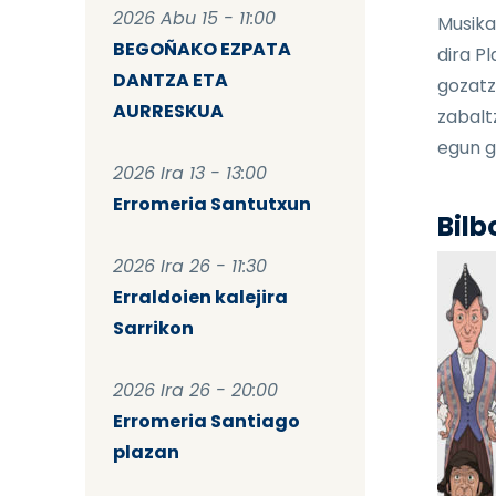
2026 Abu 15 - 11:00
Musika
BEGOÑAKO EZPATA
dira P
DANTZA ETA
gozatz
AURRESKUA
zabalt
egun g
2026 Ira 13 - 13:00
Erromeria Santutxun
Bilb
2026 Ira 26 - 11:30
Erraldoien kalejira
Sarrikon
2026 Ira 26 - 20:00
Erromeria Santiago
plazan