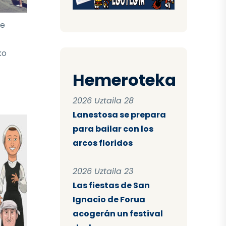
te
ko
Hemeroteka
2026 Uztaila 28
Lanestosa se prepara
para bailar con los
arcos floridos
2026 Uztaila 23
Las fiestas de San
Ignacio de Forua
acogerán un festival