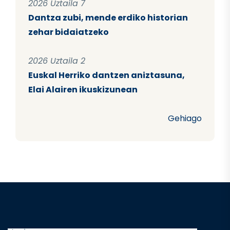
2026 Uztaila 7
Dantza zubi, mende erdiko historian
zehar bidaiatzeko
2026 Uztaila 2
Euskal Herriko dantzen aniztasuna,
Elai Alairen ikuskizunean
Gehiago