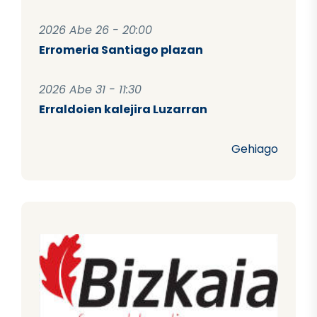
2026 Abe 26 - 20:00
Erromeria Santiago plazan
2026 Abe 31 - 11:30
Erraldoien kalejira Luzarran
Gehiago