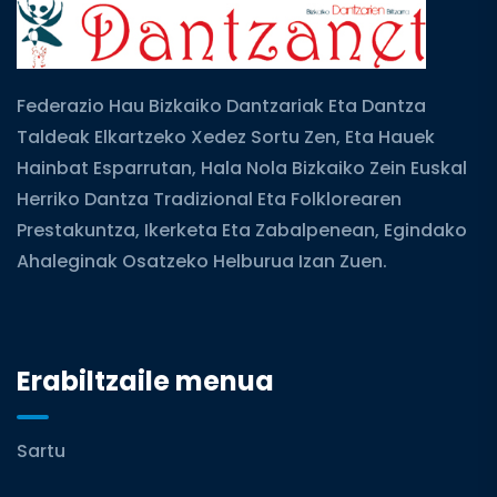
Federazio Hau Bizkaiko Dantzariak Eta Dantza
Taldeak Elkartzeko Xedez Sortu Zen, Eta Hauek
Hainbat Esparrutan, Hala Nola Bizkaiko Zein Euskal
Herriko Dantza Tradizional Eta Folklorearen
Prestakuntza, Ikerketa Eta Zabalpenean, Egindako
Ahaleginak Osatzeko Helburua Izan Zuen.
Erabiltzaile menua
Sartu