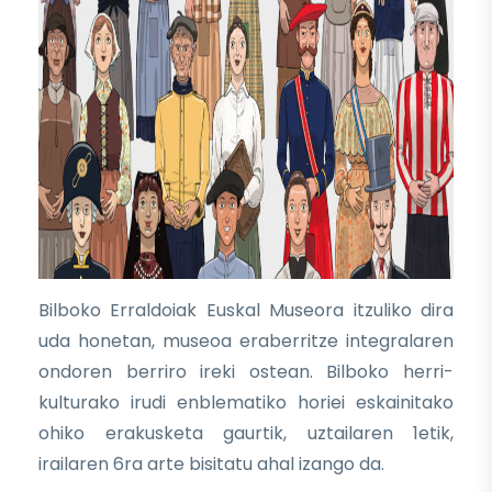
Bilboko Erraldoiak Euskal Museora itzuliko dira
uda honetan, museoa eraberritze integralaren
ondoren berriro ireki ostean. Bilboko herri-
kulturako irudi enblematiko horiei eskainitako
ohiko erakusketa gaurtik, uztailaren 1etik,
irailaren 6ra arte bisitatu ahal izango da.