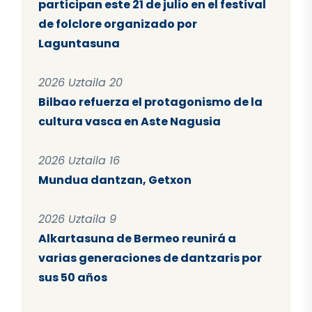
participan este 21 de julio en el festival
de folclore organizado por
Laguntasuna
2026 Uztaila 20
Bilbao refuerza el protagonismo de la
cultura vasca en Aste Nagusia
2026 Uztaila 16
Mundua dantzan, Getxon
2026 Uztaila 9
Alkartasuna de Bermeo reunirá a
varias generaciones de dantzaris por
sus 50 años