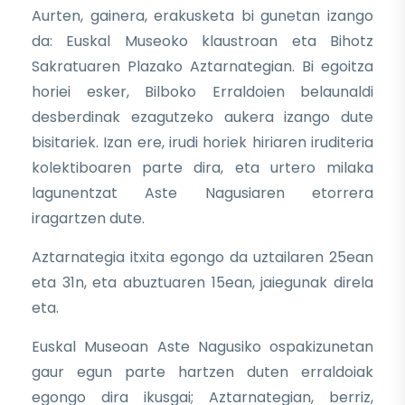
Aurten, gainera, erakusketa bi gunetan izango
da: Euskal Museoko klaustroan eta Bihotz
Sakratuaren Plazako Aztarnategian. Bi egoitza
horiei esker, Bilboko Erraldoien belaunaldi
desberdinak ezagutzeko aukera izango dute
bisitariek. Izan ere, irudi horiek hiriaren iruditeria
kolektiboaren parte dira, eta urtero milaka
lagunentzat Aste Nagusiaren etorrera
iragartzen dute.
Aztarnategia itxita egongo da uztailaren 25ean
eta 31n, eta abuztuaren 15ean, jaiegunak direla
eta.
Euskal Museoan Aste Nagusiko ospakizunetan
gaur egun parte hartzen duten erraldoiak
egongo dira ikusgai; Aztarnategian, berriz,