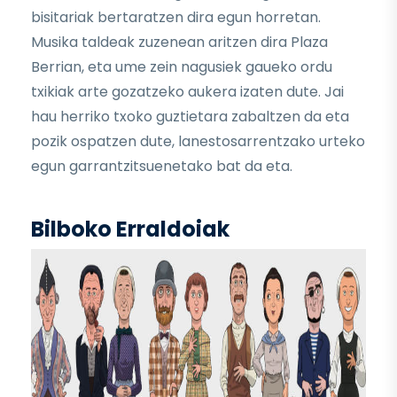
bisitariak bertaratzen dira egun horretan.
Musika taldeak zuzenean aritzen dira Plaza
Berrian, eta ume zein nagusiek gaueko ordu
txikiak arte gozatzeko aukera izaten dute. Jai
hau herriko txoko guztietara zabaltzen da eta
pozik ospatzen dute, lanestosarrentzako urteko
egun garrantzitsuenetako bat da eta.
Bilboko Erraldoiak