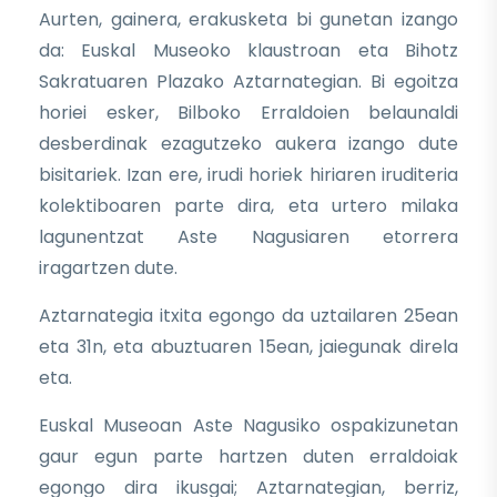
Aurten, gainera, erakusketa bi gunetan izango
da: Euskal Museoko klaustroan eta Bihotz
Sakratuaren Plazako Aztarnategian. Bi egoitza
horiei esker, Bilboko Erraldoien belaunaldi
desberdinak ezagutzeko aukera izango dute
bisitariek. Izan ere, irudi horiek hiriaren iruditeria
kolektiboaren parte dira, eta urtero milaka
lagunentzat Aste Nagusiaren etorrera
iragartzen dute.
Aztarnategia itxita egongo da uztailaren 25ean
eta 31n, eta abuztuaren 15ean, jaiegunak direla
eta.
Euskal Museoan Aste Nagusiko ospakizunetan
gaur egun parte hartzen duten erraldoiak
egongo dira ikusgai; Aztarnategian, berriz,