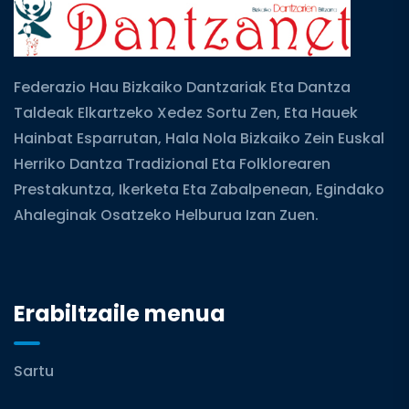
Federazio Hau Bizkaiko Dantzariak Eta Dantza
Taldeak Elkartzeko Xedez Sortu Zen, Eta Hauek
Hainbat Esparrutan, Hala Nola Bizkaiko Zein Euskal
Herriko Dantza Tradizional Eta Folklorearen
Prestakuntza, Ikerketa Eta Zabalpenean, Egindako
Ahaleginak Osatzeko Helburua Izan Zuen.
Erabiltzaile menua
Sartu