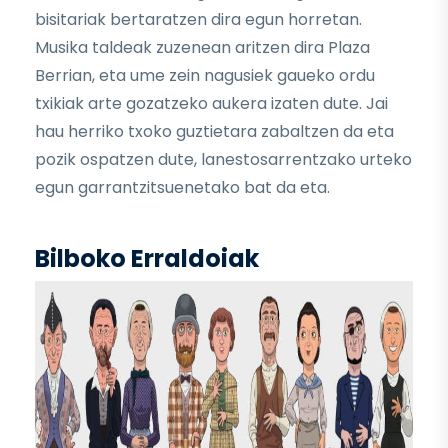
bisitariak bertaratzen dira egun horretan.
Musika taldeak zuzenean aritzen dira Plaza
Berrian, eta ume zein nagusiek gaueko ordu
txikiak arte gozatzeko aukera izaten dute. Jai
hau herriko txoko guztietara zabaltzen da eta
pozik ospatzen dute, lanestosarrentzako urteko
egun garrantzitsuenetako bat da eta.
Bilboko Erraldoiak