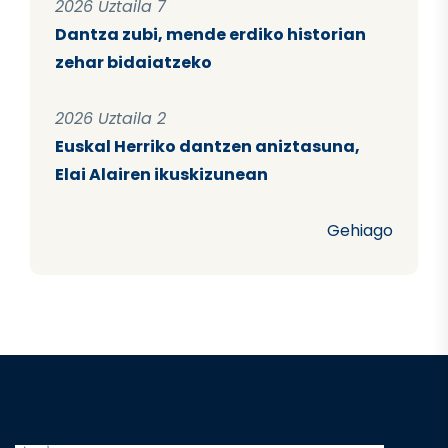
2026 Uztaila 7
Dantza zubi, mende erdiko historian
zehar bidaiatzeko
2026 Uztaila 2
Euskal Herriko dantzen aniztasuna,
Elai Alairen ikuskizunean
Gehiago