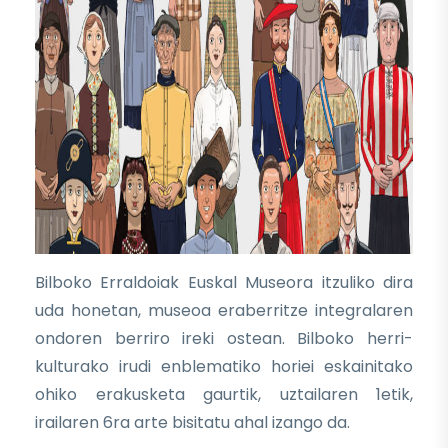
Bilboko Erraldoiak Euskal Museora itzuliko dira
uda honetan, museoa eraberritze integralaren
ondoren berriro ireki ostean. Bilboko herri-
kulturako irudi enblematiko horiei eskainitako
ohiko erakusketa gaurtik, uztailaren 1etik,
irailaren 6ra arte bisitatu ahal izango da.