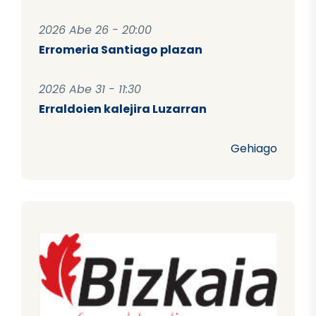
2026 Abe 26 - 20:00
Erromeria Santiago plazan
2026 Abe 31 - 11:30
Erraldoien kalejira Luzarran
Gehiago