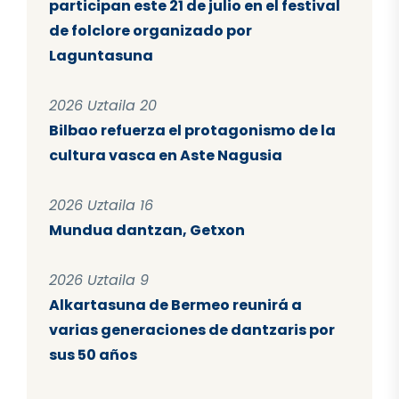
participan este 21 de julio en el festival
de folclore organizado por
Laguntasuna
2026 Uztaila 20
Bilbao refuerza el protagonismo de la
cultura vasca en Aste Nagusia
2026 Uztaila 16
Mundua dantzan, Getxon
2026 Uztaila 9
Alkartasuna de Bermeo reunirá a
varias generaciones de dantzaris por
sus 50 años