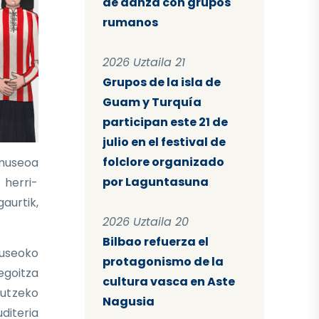
de danza con grupos
rumanos
2026 Uztaila 21
Grupos de la isla de
Guam y Turquía
participan este 21 de
julio en el festival de
folclore organizado
 museoa
por Laguntasuna
 herri-
aurtik,
2026 Uztaila 20
Bilbao refuerza el
Museoko
protagonismo de la
egoitza
cultura vasca en Aste
gutzeko
Nagusia
uditeria