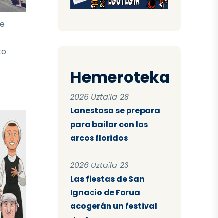
te
ko
Hemeroteka
2026 Uztaila 28
Lanestosa se prepara
para bailar con los
arcos floridos
2026 Uztaila 23
Las fiestas de San
Ignacio de Forua
acogerán un festival