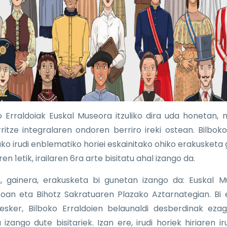
o Erraldoiak Euskal Museora itzuliko dira uda honetan,
ritze integralaren ondoren berriro ireki ostean. Bilboko
ako irudi enblematiko horiei eskainitako ohiko erakusketa g
ren 1etik, irailaren 6ra arte bisitatu ahal izango da.
, gainera, erakusketa bi gunetan izango da: Euskal 
roan eta Bihotz Sakratuaren Plazako Aztarnategian. Bi 
 esker, Bilboko Erraldoien belaunaldi desberdinak eza
izango dute bisitariek. Izan ere, irudi horiek hiriaren ir