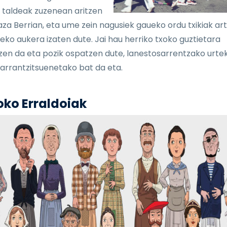
 taldeak zuzenean aritzen
laza Berrian, eta ume zein nagusiek gaueko ordu txikiak ar
eko aukera izaten dute. Jai hau herriko txoko guztietara
zen da eta pozik ospatzen dute, lanestosarrentzako urte
arrantzitsuenetako bat da eta.
oko Erraldoiak