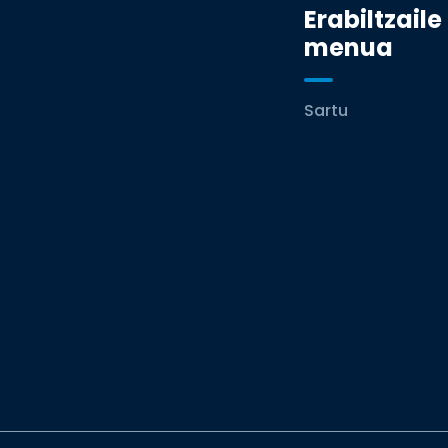
Erabiltzaile
menua
Sartu