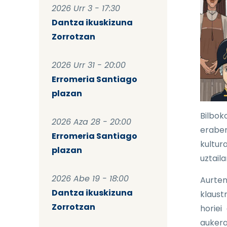
2026 Urr 3 - 17:30
Dantza ikuskizuna
Zorrotzan
2026 Urr 31 - 20:00
Erromeria Santiago
plazan
Bilbok
2026 Aza 28 - 20:00
eraber
Erromeria Santiago
kultur
plazan
uztaila
2026 Abe 19 - 18:00
Aurten
Dantza ikuskizuna
klaust
Zorrotzan
horiei
aukera 