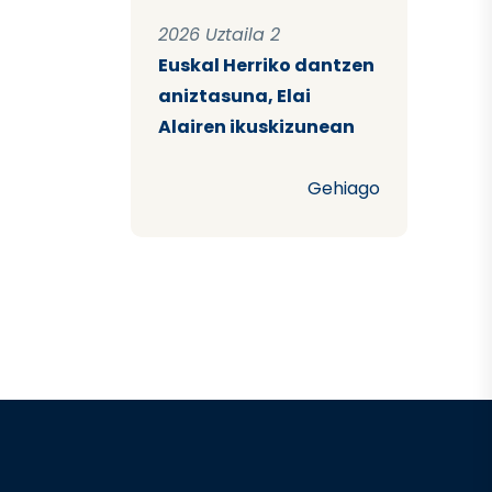
2026 Uztaila 2
Euskal Herriko dantzen
aniztasuna, Elai
Alairen ikuskizunean
Gehiago