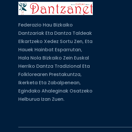
Federazio Hau Bizkaiko
Dantzariak Eta Dantza Taldeak
Elkartzeko Xedez Sortu Zen, Eta
Hauek Hainbat Esparrutan,
Hala Nola Bizkaiko Zein Euskal
Herriko Dantza Tradizional Eta
Folklorearen Prestakuntza,
Ikerketa Eta Zabalpenean,
Egindako Ahaleginak Osatzeko
Helburua Izan Zuen.