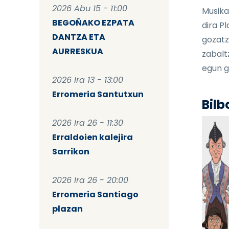
2026 Abu 15 - 11:00
Musika
BEGOÑAKO EZPATA
dira P
DANTZA ETA
gozatz
AURRESKUA
zabalt
egun g
2026 Ira 13 - 13:00
Erromeria Santutxun
Bilb
2026 Ira 26 - 11:30
Erraldoien kalejira
Sarrikon
2026 Ira 26 - 20:00
Erromeria Santiago
plazan