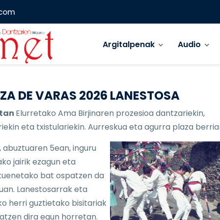
.com
Main menu
Argitalpenak
Audio
ZA DE VARAS 2026 LANESTOSA
etan
Elurretako Ama Birjinaren prozesioa dantzariekin,
iekin eta txistulariekin. Aurreskua eta agurra plaza berria
, abuztuaren 5ean, inguru
ko jairik ezagun eta
uenetako bat ospatzen da
lduan. Lanestosarrak eta
o herri guztietako bisitariak
atzen dira egun horretan.