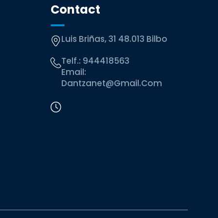
Contact
Luis Briñas, 31 48.013 Bilbo
Telf.:
944418563
Email:
Dantzanet@gmail.com