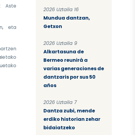
t Aste
2026 Uztaila 16
Mundua dantzan,
Getxon
n, eta
2026 Uztaila 9
hartzen
Alkartasuna de
aietako
Bermeo reunirá a
zuetako
varias generaciones de
dantzaris por sus 50
años
2026 Uztaila 7
Dantza zubi, mende
erdiko historian zehar
bidaiatzeko