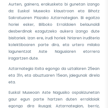
Aurten, gainera, erakusketa bi gunetan izango
da: Euskal Museoko klaustroan eta Bihotz
Sakratuaren Plazako Aztarnategian. Bi egoitza
horiei esker, Bilboko Erraldoien belaunaldi
desberdinak ezagutzeko aukera izango dute
bisitariek. Izan ere, irudi horiek hiriaren iruditeria
kolektiboaren parte dira, eta urtero milaka
lagunentzat Aste Nagusiaren etorrera
iragartzen dute.
Aztarnategia itxita egongo da uztailaren 25ean
eta 31n, eta abuztuaren 15ean, jaiegunak direla
eta.
Euskal Museoan Aste Nagusiko ospakizunetan
gaur egun parte hartzen duten erraldoiak
egongo dira ikusgai; Aztarnategian, berriz,