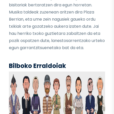
bisitariak bertaratzen dira egun horretan.
Musika taldeak zuzenean aritzen dira Plaza
Berrian, eta ume zein nagusiek gaueko ordu
txikiak arte gozatzeko aukera izaten dute. Jai
hau herriko txoko guztietara zabaltzen da eta
pozik ospatzen dute, lanestosarrentzako urteko
egun garrantzitsuenetako bat da eta.
Bilboko Erraldoiak