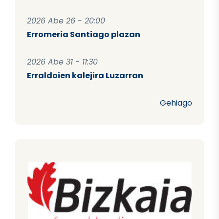
2026 Abe 26 - 20:00
Erromeria Santiago plazan
2026 Abe 31 - 11:30
Erraldoien kalejira Luzarran
Gehiago