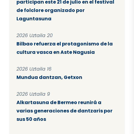
participan este 21 de julio en el festival
de folclore organizado por
Laguntasuna
2026 Uztaila 20
Bilbao refuerza el protagonismo de la
cultura vasca en Aste Nagusia
2026 Uztaila 16
Mundua dantzan, Getxon
2026 Uztaila 9
Alkartasuna de Bermeo reunirá a
varias generaciones de dantzaris por
sus 50 años