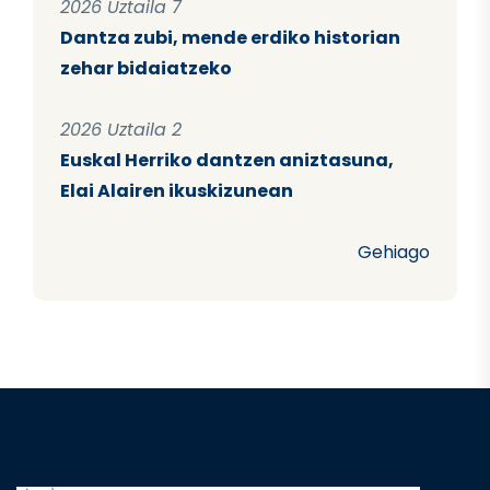
2026 Uztaila 7
Dantza zubi, mende erdiko historian
zehar bidaiatzeko
2026 Uztaila 2
Euskal Herriko dantzen aniztasuna,
Elai Alairen ikuskizunean
Gehiago