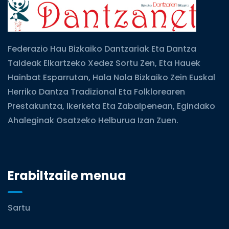
Federazio Hau Bizkaiko Dantzariak Eta Dantza
Taldeak Elkartzeko Xedez Sortu Zen, Eta Hauek
Hainbat Esparrutan, Hala Nola Bizkaiko Zein Euskal
Herriko Dantza Tradizional Eta Folklorearen
Prestakuntza, Ikerketa Eta Zabalpenean, Egindako
Ahaleginak Osatzeko Helburua Izan Zuen.
Erabiltzaile menua
Sartu