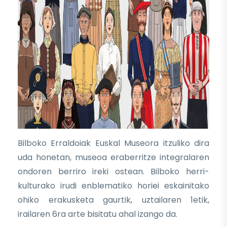
Bilboko Erraldoiak Euskal Museora itzuliko dira
uda honetan, museoa eraberritze integralaren
ondoren berriro ireki ostean. Bilboko herri-
kulturako irudi enblematiko horiei eskainitako
ohiko erakusketa gaurtik, uztailaren 1etik,
irailaren 6ra arte bisitatu ahal izango da.