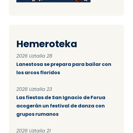
Hemeroteka
2026 Uztaila 28
Lanestosa se prepara para bailar con
los arcos floridos
2026 Uztaila 23
Las fiestas de San Ignacio de Forua
acogerán un festival de danza con
grupos rumanos
2026 Uztaila 21