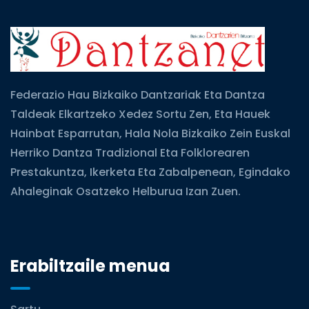
Federazio Hau Bizkaiko Dantzariak Eta Dantza
Taldeak Elkartzeko Xedez Sortu Zen, Eta Hauek
Hainbat Esparrutan, Hala Nola Bizkaiko Zein Euskal
Herriko Dantza Tradizional Eta Folklorearen
Prestakuntza, Ikerketa Eta Zabalpenean, Egindako
Ahaleginak Osatzeko Helburua Izan Zuen.
Erabiltzaile menua