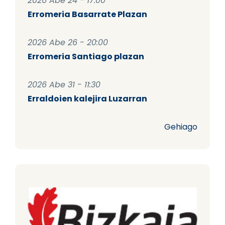
2026 Abe 24 - 17:00
Erromeria Basarrate Plazan
2026 Abe 26 - 20:00
Erromeria Santiago plazan
2026 Abe 31 - 11:30
Erraldoien kalejira Luzarran
Gehiago