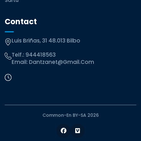
Sartu
Contact
Luis Briñas, 31 48.013 Bilbo
Telf.:
944418563
Email:
Dantzanet@gmail.com
Common-En BY-SA 2026
Facebook
Vimeo