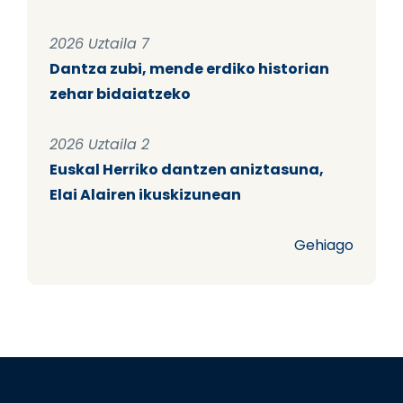
2026 Uztaila 7
Dantza zubi, mende erdiko historian
zehar bidaiatzeko
2026 Uztaila 2
Euskal Herriko dantzen aniztasuna,
Elai Alairen ikuskizunean
Gehiago