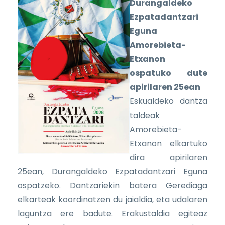
Durangaldeko
Ezpatadantzari
Eguna
Amorebieta-
Etxanon
ospatuko dute
apirilaren 25ean
Eskualdeko dantza
taldeak
Amorebieta-
Etxanon elkartuko
dira apirilaren
25ean, Durangaldeko Ezpatadantzari Eguna
ospatzeko. Dantzariekin batera Gerediaga
elkarteak koordinatzen du jaialdia, eta udalaren
laguntza ere badute. Erakustaldia egiteaz