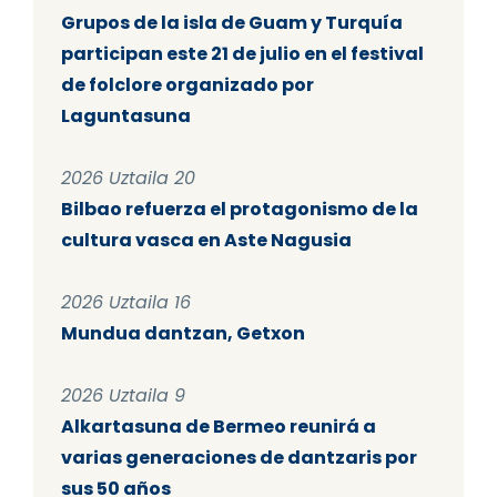
Grupos de la isla de Guam y Turquía
participan este 21 de julio en el festival
de folclore organizado por
Laguntasuna
2026 Uztaila 20
Bilbao refuerza el protagonismo de la
cultura vasca en Aste Nagusia
2026 Uztaila 16
Mundua dantzan, Getxon
2026 Uztaila 9
Alkartasuna de Bermeo reunirá a
varias generaciones de dantzaris por
sus 50 años